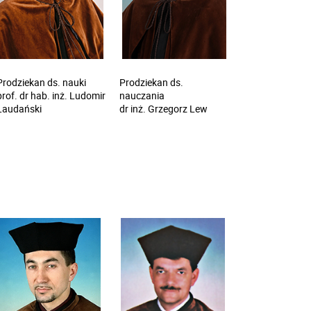
Prodziekan ds. nauki
Prodziekan ds.
prof. dr hab. inż. Ludomir
nauczania
Laudański
dr inż. Grzegorz Lew