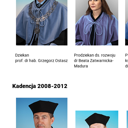
Dziekan
Prodziekan ds. rozwoju
P
prof. dr hab. Grzegorz Ostasz
dr Beata Zatwarnicka-
k
Madura
d
Kadencja 2008-2012