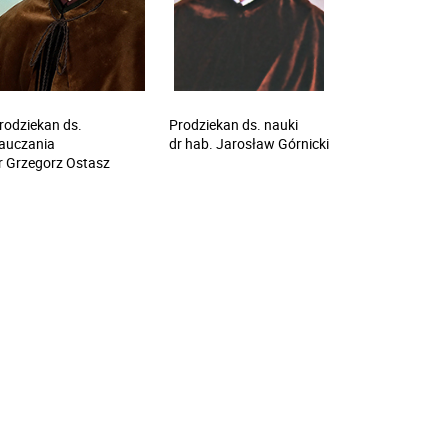
rodziekan ds.
Prodziekan ds. nauki
auczania
dr hab. Jarosław Górnicki
r Grzegorz Ostasz